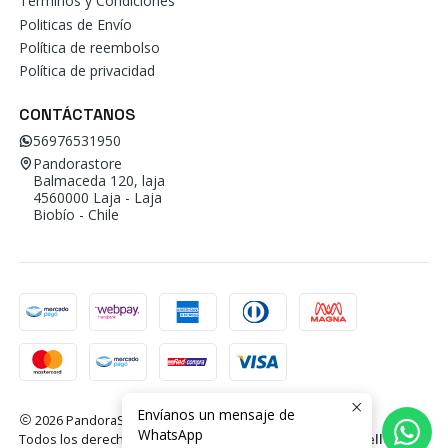
Términos y Condiciones
Politicas de Envío
Política de reembolso
Política de privacidad
CONTÁCTANOS
56976531950
Pandorastore
Balmaceda 120, laja
4560000 Laja - Laja
Biobío - Chile
Envíanos un mensaje de
2026 PandoraStore.
WhatsApp
Todos los derechos reservados.
Desarrollado por Jumpseller
.