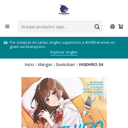
Por compras en cartas singles superiores a 49.990 el envio es
gratis via bluexpress.
Explorar singles
Inicio
Mangas
Bunkoban
HIGEHIRO 04