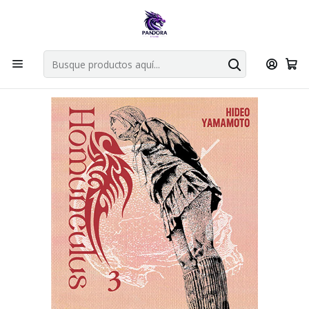
Por compras en cartas singles superiores a 49.990 el envio es
gratis via bluexpress.
Explorar singles
Inicio
Mangas
Bunkoban Doble
HOMUNCULUS 03