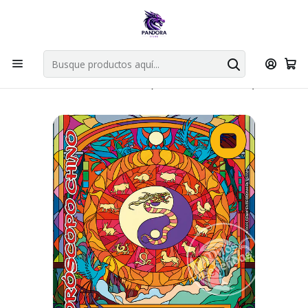
Por compras en cartas singles superiores a 49.990 el envio es
gratis via bluexpress.
Explorar singles
Inicio
Juegos de cartas TCG
Mitos y Leyendas TCG
Singles Primera Era MYL
Oro
HORÓSCOPO CHINO (LPE4 - PROMOCIONAL)