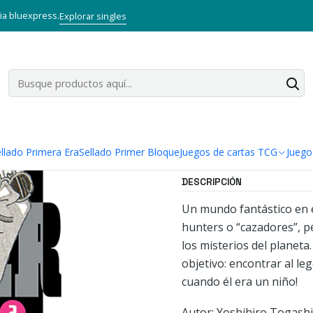
Inicio
Mangas
Tankobon
Hunter x Hunter 02
via bluexpress.
Explorar singles
|
Hunter x Hu
Agregar a la lista
Mostrar stock de ubi
llado Primera Era
Sellado Primer Bloque
Juegos de cartas TCG
Juego
DESCRIPCIÓN
Un mundo fantástico en e
hunters o “cazadores”, p
los misterios del planet
objetivo: encontrar al le
cuando él era un niño!
Autor: Yoshihiro Togashi