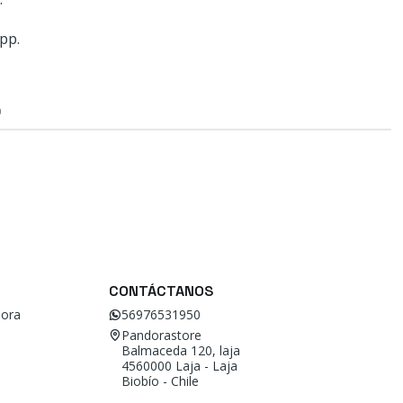
pp.
O
CONTÁCTANOS
ora
56976531950
Pandorastore
Balmaceda 120, laja
4560000 Laja - Laja
Biobío - Chile