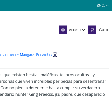
CL
nter 02
Acceso
Carro
 de favoritos
caciones
s de mesa
Mangas
Preventas
l que existen bestias maléficas, tesoros ocultos… y
ersonas que viven increíbles peripecias para desentrañar
a. Gon no piensa detenerse hasta cumplir su verdadero
gendario hunter Ging Freecss, ¡su padre, que desapareció
.