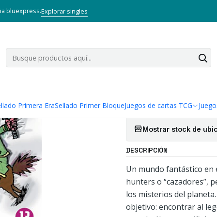
Inicio
Mangas
Tankobon
Hunter x Hunter 13
via bluexpress.
Explorar singles
|
Hunter x Hun
Cantidad
Agregar a la lista
llado Primera Era
Sellado Primer Bloque
Juegos de cartas TCG
Juego
Mostrar stock de ubi
DESCRIPCIÓN
Un mundo fantástico en e
hunters o “cazadores”, p
los misterios del planet
objetivo: encontrar al le