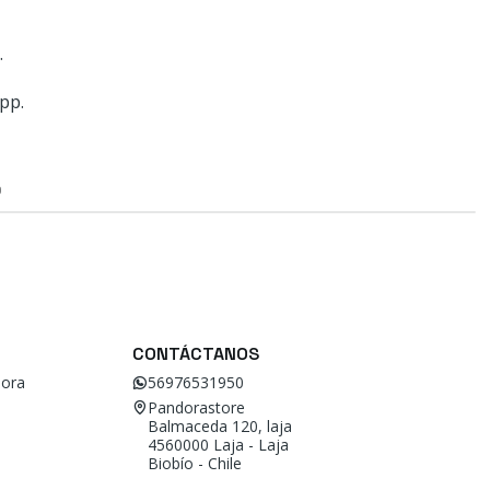
.
pp.
O
CONTÁCTANOS
ora
56976531950
Pandorastore
Balmaceda 120, laja
4560000 Laja - Laja
Biobío - Chile