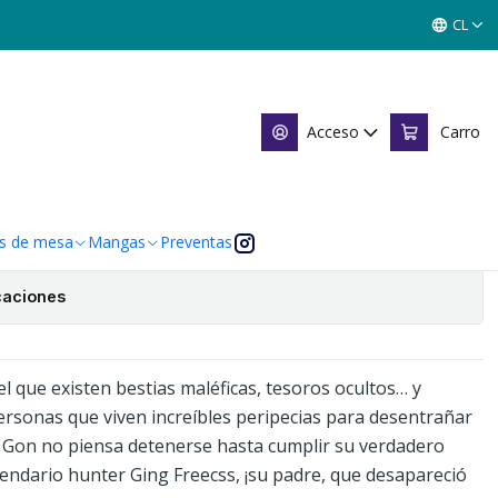
CL
ter 13
Acceso
Carro
Agregar al Carro
 de favoritos
s de mesa
Mangas
Preventas
caciones
l que existen bestias maléficas, tesoros ocultos… y
ersonas que viven increíbles peripecias para desentrañar
a. Gon no piensa detenerse hasta cumplir su verdadero
gendario hunter Ging Freecss, ¡su padre, que desapareció