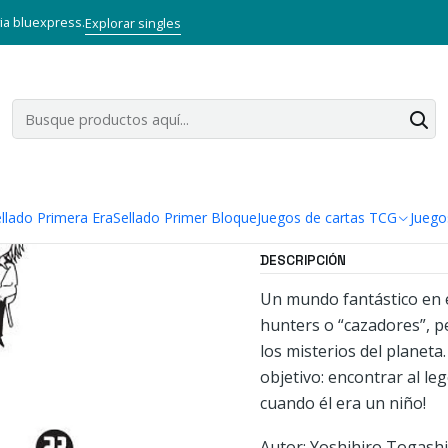
Inicio
Mangas
Tankobon
Hunter x Hunter 23
via bluexpress.
Explorar singles
|
Hunter x Hu
Agregar a la lista
Mostrar stock de ubi
llado Primera Era
Sellado Primer Bloque
Juegos de cartas TCG
Juego
DESCRIPCIÓN
Un mundo fantástico en e
hunters o “cazadores”, p
los misterios del planet
objetivo: encontrar al le
cuando él era un niño!
Autor: Yoshihiro Togashi