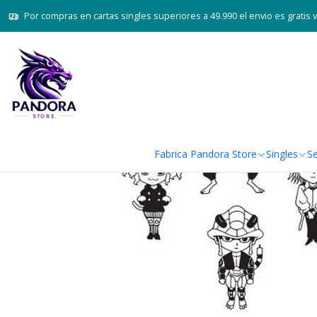
Por compras en cartas singles superiores a 49.990 el envio es gratis 
Fabrica Pandora Store
Singles
Se