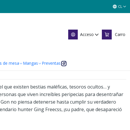
CL
nter 23
Acceso
Carro
 de favoritos
caciones
s de mesa
Mangas
Preventas
l que existen bestias maléficas, tesoros ocultos… y
ersonas que viven increíbles peripecias para desentrañar
a. Gon no piensa detenerse hasta cumplir su verdadero
gendario hunter Ging Freecss, ¡su padre, que desapareció
.