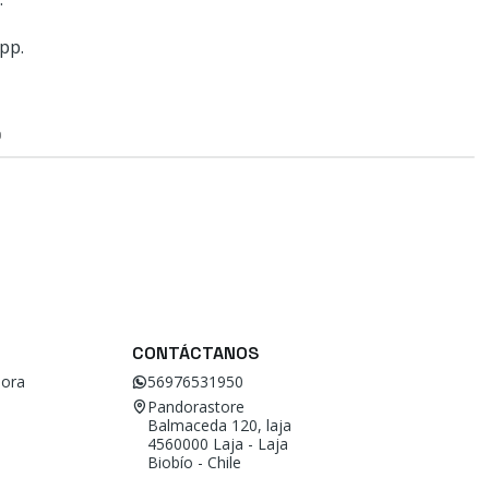
pp.
O
CONTÁCTANOS
ora
56976531950
Pandorastore
Balmaceda 120, laja
4560000 Laja - Laja
Biobío - Chile