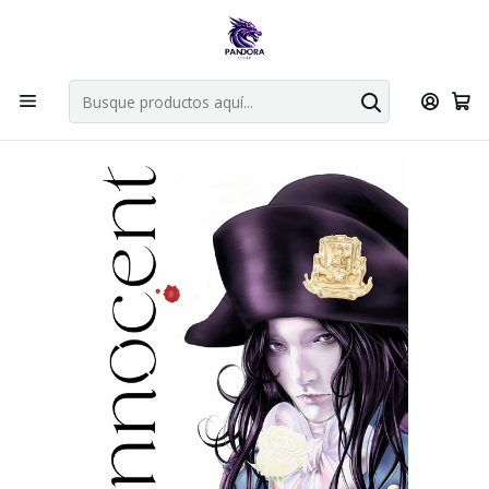
Por compras en cartas singles superiores a 49.990 el envio es
gratis via bluexpress.
Explorar singles
Inicio
Mangas
Bunkoban
INNOCENT 01