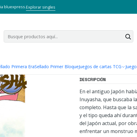
Inicio
Mangas
Bunkoban Doble
INUYASHA 02
via bluexpress.
Explorar singles
|
INUYASHA 0
Agregar a la lista
Mostrar stock de ubi
llado Primera Era
Sellado Primer Bloque
Juegos de cartas TCG
Juego
DESCRIPCIÓN
En el antiguo Japón hab
Inuyasha, que buscaba la
completo. Hasta que la s
y el tipo queda ahí dur
del Japón actual, por obr
enfrentar un monstruo má