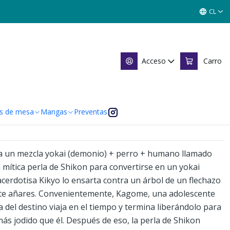
CL
2
Acceso
Carro
 de favoritos
caciones
s de mesa
Mangas
Preventas
ía un mezcla yokai (demonio) + perro + humano llamado
 mítica perla de Shikon para convertirse en un yokai
acerdotisa Kikyo lo ensarta contra un árbol de un flechazo
ante añares. Convenientemente, Kagome, una adolescente
a del destino viaja en el tiempo y termina liberándolo para
s jodido que él. Después de eso, la perla de Shikon