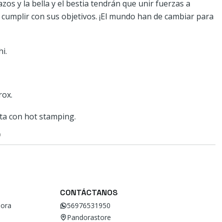
azos y la bella y el bestia tendrán que unir fuerzas a
 cumplir con sus objetivos. ¡El mundo han de cambiar para
i.
rox.
ta con hot stamping.
O
CONTÁCTANOS
ora
56976531950
Pandorastore