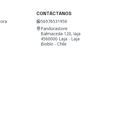
CONTÁCTANOS
ora
56976531950
Pandorastore
Balmaceda 120, laja
4560000 Laja - Laja
Biobío - Chile