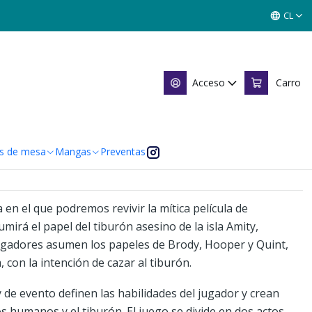
A
CL
RÓN) JUEGO DE MESA
Acceso
Carro
 de favoritos
caciones
s de mesa
Mangas
Preventas
en el que podremos revivir la mítica película de
mirá el papel del tiburón asesino de la isla Amity,
ugadores asumen los papeles de Brody, Hooper y Quint,
, con la intención de cazar al tiburón.
 de evento definen las habilidades del jugador y crean
s humanos y el tiburón. El juego se divide en dos actos –