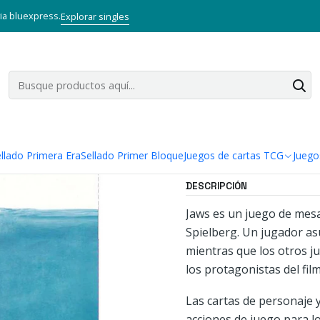
nicio
Juegos de mesa
Familiares
JAWS (TIBURÓN) JUEGO DE MES
via bluexpress.
Explorar singles
|
JAWS (TIBU
Agregar a la lista
Mostrar stock de ubi
llado Primera Era
Sellado Primer Bloque
Juegos de cartas TCG
Juego
DESCRIPCIÓN
Jaws es un juego de mesa 
Spielberg. Un jugador asu
mientras que los otros j
los protagonistas del film
Las cartas de personaje y
acciones de juego para lo