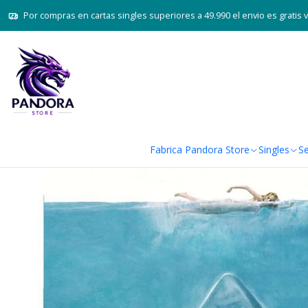
I
Por compras en cartas singles superiores a 49.990 el envio es gratis 
Fabrica Pandora Store
Singles
Se