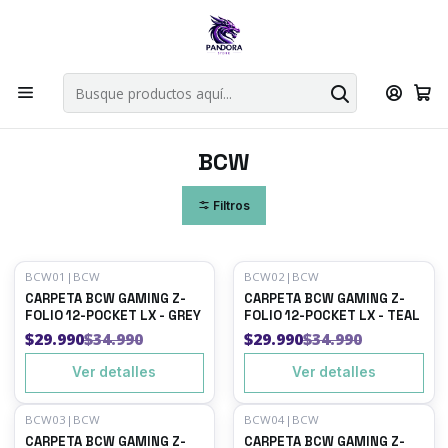
Por compras en cartas singles superiores a 49.990 el envio es
gratis via bluexpress.
Explorar singles
Inicio
Juegos de cartas TCG
Accesorios TCG
BCW
BCW
Filtros
BCW01
|
BCW
BCW02
|
BCW
-14%
OFF
-14%
OFF
CARPETA BCW GAMING Z-
CARPETA BCW GAMING Z-
Agotado
Agotado
FOLIO 12-POCKET LX - GREY
FOLIO 12-POCKET LX - TEAL
$29.990
$34.990
$29.990
$34.990
Ver detalles
Ver detalles
BCW03
|
BCW
BCW04
|
BCW
-14%
OFF
-14%
OFF
CARPETA BCW GAMING Z-
CARPETA BCW GAMING Z-
Agotado
Agotado