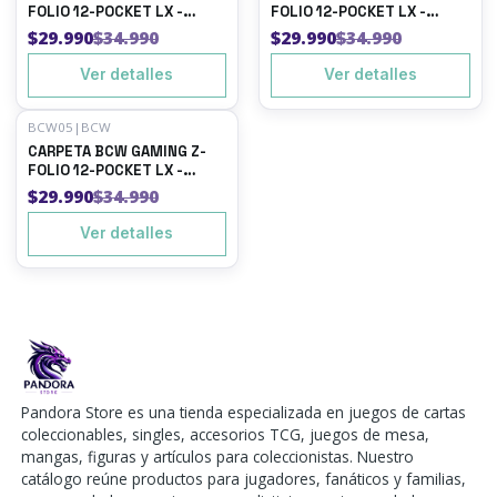
FOLIO 12-POCKET LX -
FOLIO 12-POCKET LX -
VERDE
ORANGE
$29.990
$34.990
$29.990
$34.990
Ver detalles
Ver detalles
BCW05
|
BCW
-14%
OFF
CARPETA BCW GAMING Z-
Agotado
FOLIO 12-POCKET LX -
WHITE
$29.990
$34.990
Ver detalles
Pandora Store es una tienda especializada en juegos de cartas
coleccionables, singles, accesorios TCG, juegos de mesa,
mangas, figuras y artículos para coleccionistas. Nuestro
catálogo reúne productos para jugadores, fanáticos y familias,