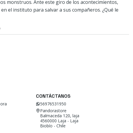
s monstruos. Ante este giro de los acontecimientos,
 en el instituto para salvar a sus compañeros. ¿Qué le
O
CONTÁCTANOS
ora
56976531950
Pandorastore
Balmaceda 120, laja
4560000 Laja - Laja
Biobío - Chile