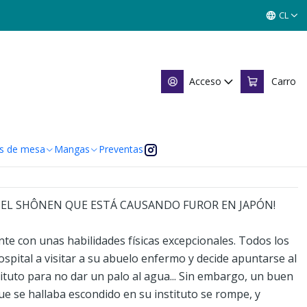
CL
en 06 - Panini ARG
Acceso
Carro
 de favoritos
caciones
s de mesa
Mangas
Preventas
, EL SHÔNEN QUE ESTÁ CAUSANDO FUROR EN JAPÓN!
ante con unas habilidades físicas excepcionales. Todos los
hospital a visitar a su abuelo enfermo y decide apuntarse al
tituto para no dar un palo al agua... Sin embargo, un buen
 que se hallaba escondido en su instituto se rompe, y