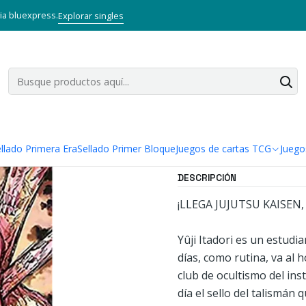
Inicio
Mangas
Bunkoban
Jujutsu Kaisen 06 - Panini ARG
via bluexpress.
Explorar singles
|
Jujutsu Kais
Agregar a la lista
Mostrar stock de ubi
llado Primera Era
Sellado Primer Bloque
Juegos de cartas TCG
Juego
DESCRIPCIÓN
¡LLEGA JUJUTSU KAISEN
Yûji Itadori es un estudi
días, como rutina, va al 
club de ocultismo del ins
día el sello del talismán