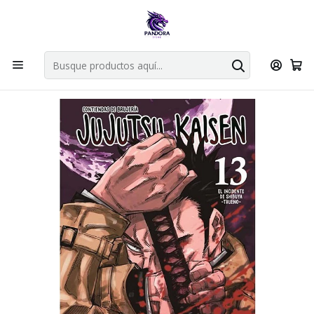
Por compras en cartas singles superiores a 49.990 el envio es
gratis via bluexpress.
Explorar singles
Inicio
Mangas
Bunkoban
Jujutsu Kaisen 13 - Panini ARG