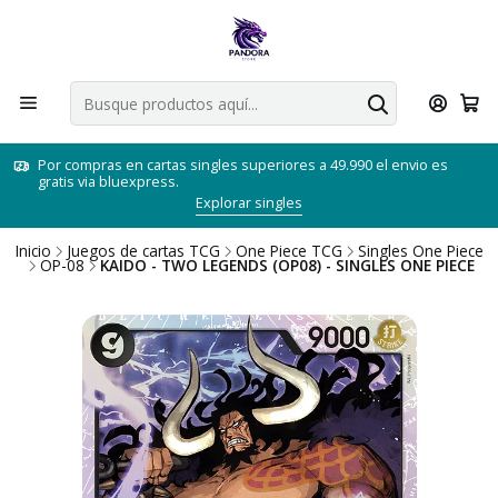
Por compras en cartas singles superiores a 49.990 el envio es
gratis via bluexpress.
Explorar singles
Inicio
Juegos de cartas TCG
One Piece TCG
Singles One Piece
OP-08
KAIDO - TWO LEGENDS (OP08) - SINGLES ONE PIECE