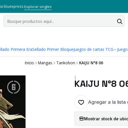
via bluexpress.
Explorar singles
llado Primera Era
Sellado Primer Bloque
Juegos de cartas TCG
Juego
Inicio
Mangas
Tankobon
KAIJU N°8 06
|
KAIJU N°8 0
Agregar a la lista
Mostrar stock de ubi