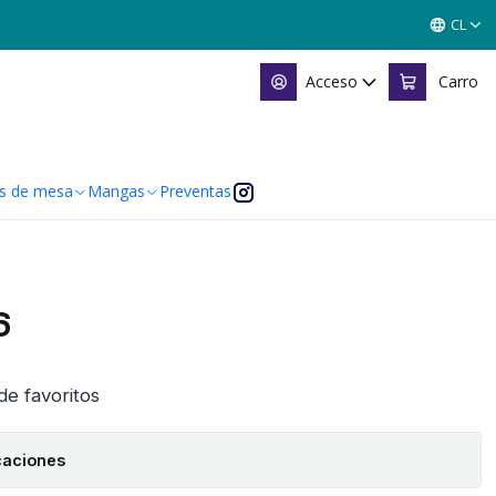
CL
Acceso
Carro
s de mesa
Mangas
Preventas
6
 de favoritos
caciones