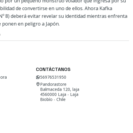
dido por un pequeño monstruo volador que ingresa por su
ibilidad de convertirse en uno de ellos. Ahora Kafka
Nº 8) deberá evitar revelar su identidad mientras enfrenta
 ponen en peligro a Japón.
O
CONTÁCTANOS
ora
56976531950
Pandorastore
Balmaceda 120, laja
4560000 Laja - Laja
Biobío - Chile