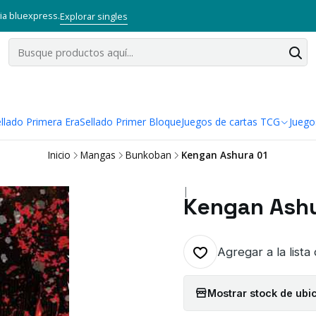
via bluexpress.
Explorar singles
llado Primera Era
Sellado Primer Bloque
Juegos de cartas TCG
Juego
Inicio
Mangas
Bunkoban
Kengan Ashura 01
|
Kengan Ashu
Agregar a la lista
Mostrar stock de ubi