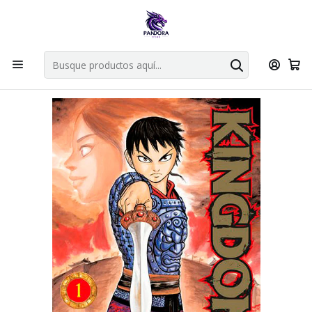
Por compras en cartas singles superiores a 49.990 el envio es
gratis via bluexpress.
Explorar singles
Inicio
Mangas
Bunkoban
KINGDOM 01