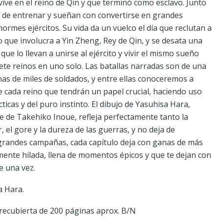
ive en el reino de Qin y que terminó como esclavo. Junto
 de entrenar y sueñan con convertirse en grandes
rmes ejércitos. Su vida da un vuelco el día que reclutan a
o que involucra a Yin Zheng, Rey de Qin, y se desata una
que lo llevan a unirse al ejército y vivir el mismo sueño
siete reinos en uno solo. Las batallas narradas son de una
as de miles de soldados, y entre ellas conoceremos a
 cada reino que tendrán un papel crucial, haciendo uso
ácticas y del puro instinto. El dibujo de Yasuhisa Hara,
 de Takehiko Inoue, refleja perfectamente tanto la
 el gore y la dureza de las guerras, y no deja de
 grandes campañas, cada capítulo deja con ganas de más
mente hilada, llena de momentos épicos y que te dejan con
e una vez.
a Hara.
recubierta de 200 páginas aprox. B/N