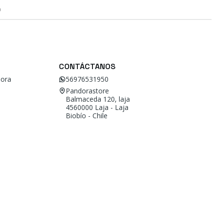
O
CONTÁCTANOS
ora
56976531950
Pandorastore
Balmaceda 120, laja
4560000 Laja - Laja
Biobío - Chile