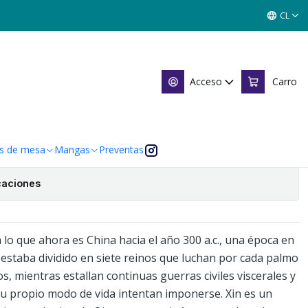
CL
8
Acceso
Carro
Agregar al Carro
 de favoritos
s de mesa
Mangas
Preventas
caciones
a lo que ahora es China hacia el año 300 a.c., una época en
o estaba dividido en siete reinos que luchan por cada palmo
s, mientras estallan continuas guerras civiles viscerales y
 su propio modo de vida intentan imponerse. Xin es un