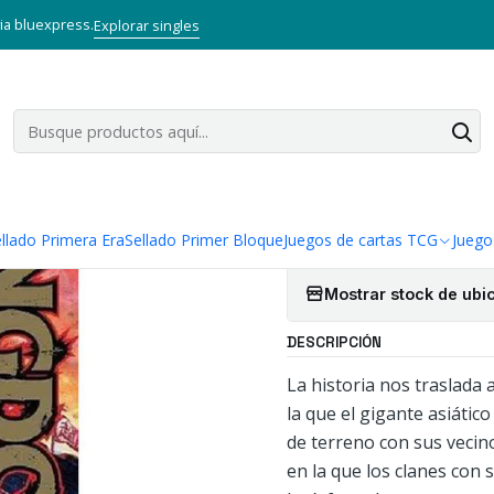
Inicio
Mangas
Bunkoban
KINGDOM 08
via bluexpress.
Explorar singles
|
KINGDOM 0
Cantidad
Agregar a la lista
llado Primera Era
Sellado Primer Bloque
Juegos de cartas TCG
Juego
Mostrar stock de ubi
DESCRIPCIÓN
La historia nos traslada 
la que el gigante asiátic
de terreno con sus vecino
en la que los clanes con