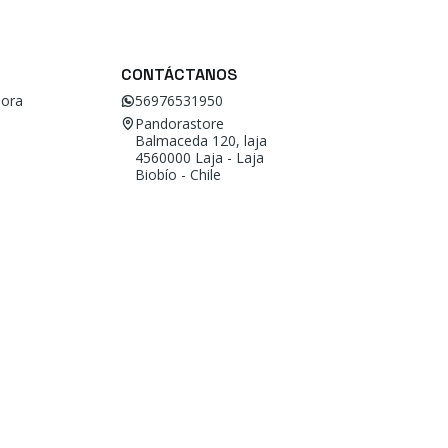
CONTÁCTANOS
ora
56976531950
Pandorastore
Balmaceda 120, laja
4560000 Laja - Laja
Biobío - Chile