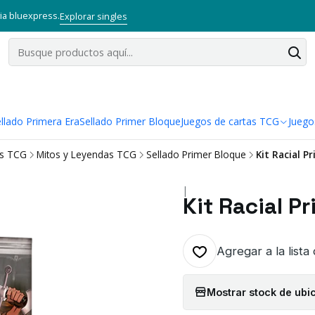
via bluexpress.
Explorar singles
llado Primera Era
Sellado Primer Bloque
Juegos de cartas TCG
Juego
as TCG
Mitos y Leyendas TCG
Sellado Primer Bloque
Kit Racial P
|
Kit Racial P
Agregar a la lista
Mostrar stock de ubi