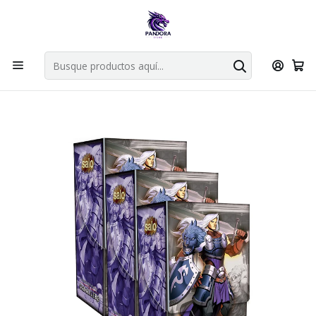
Por compras en cartas singles superiores a 49.990 el envio es
gratis via bluexpress.
Explorar singles
Inicio
Juegos de cartas TCG
Mitos y Leyendas TCG
Sellado Primer Bloque
Kit Racial Primer Bloque Caballero X3