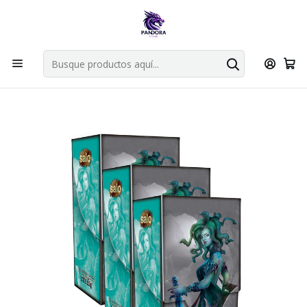
Por compras en cartas singles superiores a 49.990 el envio es
gratis via bluexpress.
Explorar singles
Inicio
Juegos de cartas TCG
Mitos y Leyendas TCG
Sellado Primer Bloque
Kit Racial Primer Bloque Titán X3