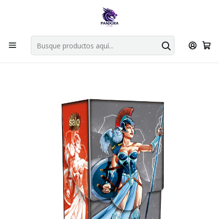
Por compras en cartas singles superiores a 49.990 el envio es
gratis via bluexpress.
Explorar singles
Inicio
Juegos de cartas TCG
Mitos y Leyendas TCG
Sellado Primer Bloque
Kit Racial Primer Bloque Olímpico