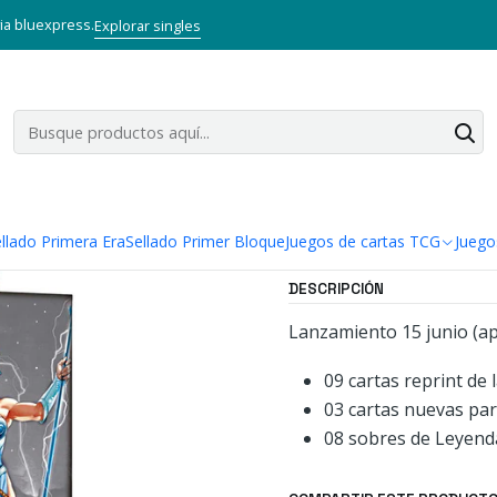
s TCG
Mitos y Leyendas TCG
Sellado Primer Bloque
Kit Racial Pr
via bluexpress.
Explorar singles
|
Kit Racial P
Agregar a la lista
Mostrar stock de ubi
llado Primera Era
Sellado Primer Bloque
Juegos de cartas TCG
Juego
DESCRIPCIÓN
Lanzamiento 15 junio (a
09 cartas reprint de 
03 cartas nuevas pa
08 sobres de Leyend