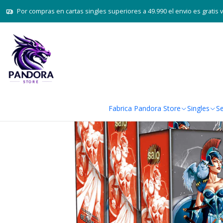
Inicio
Juegos de carta
Por compras en cartas singles superiores a 49.990 el envio es gratis 
Fabrica Pandora Store
Singles
Se