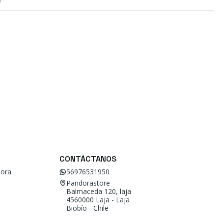
O
CONTÁCTANOS
ora
56976531950
Pandorastore
Balmaceda 120, laja
4560000 Laja - Laja
Biobío - Chile