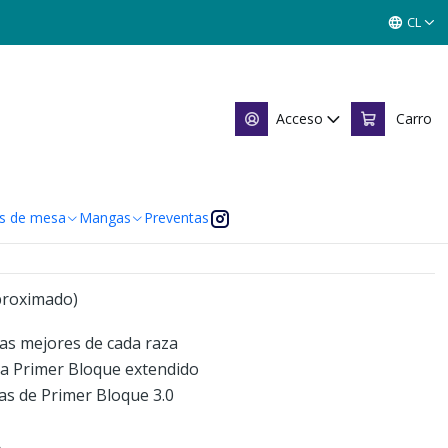
imer Bloque Olímpico X3
CL
rimer Bloque Olímpico X3
Acceso
Carro
 de favoritos
caciones
s de mesa
Mangas
Preventas
proximado)
las mejores de cada raza
ra Primer Bloque extendido
as de Primer Bloque 3.0