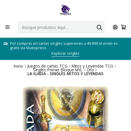
Por compras en cartas singles superiores a 49.990 el envio es
gratis via bluexpress.
Explorar singles
Inicio
Juegos de cartas TCG
Mitos y Leyendas TCG
Singles Primer Bloque MYL
Oro
LA ILIADA - SINGLES MITOS Y LEYENDAS