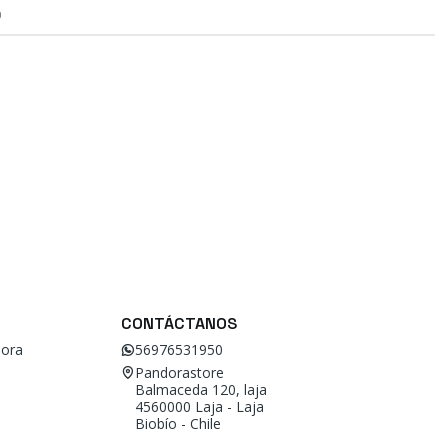
O
CONTÁCTANOS
ora
56976531950
Pandorastore
Balmaceda 120, laja
4560000 Laja - Laja
Biobío - Chile