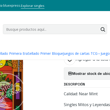
Mitos y Leyendas TCG
Singles Primera Era MYL
Oro
LOS CINCO A
via bluexpress.
Explorar singles
|
LOS CINCO A
PROMOCION
Cantidad
llado Primera Era
Sellado Primer Bloque
Juegos de cartas TCG
Juego
Agregar a la lista
Mostrar stock de ubi
DESCRIPCIÓN
Calidad: Near Mint
Singles Mitos y Leyendas