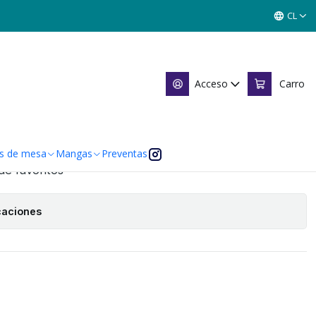
NILLOS (LPE4 - PROMOCIONAL)
CL
NILLOS (LPE4 -
AL)
Acceso
Carro
Agregar al Carro
s de mesa
Mangas
Preventas
 de favoritos
caciones