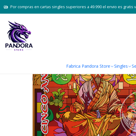
Inicio
Juegos de cartas TCG
Por compras en cartas singles superiores a 49.990 el envio es gratis 
Fabrica Pandora Store
Singles
Se