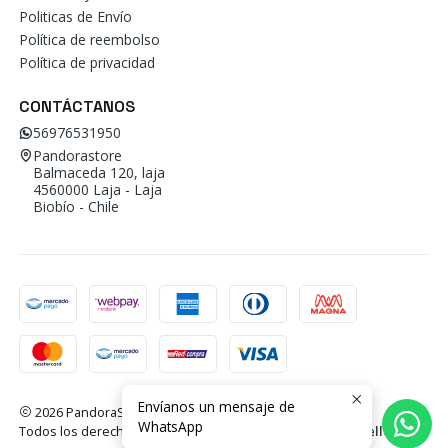
Politicas de Envío
Política de reembolso
Política de privacidad
CONTÁCTANOS
56976531950
Pandorastore
Balmaceda 120, laja
4560000 Laja - Laja
Biobío - Chile
Envíanos un mensaje de
2026 PandoraStore.
WhatsApp
Todos los derechos reservados.
Desarrollado por Jumpseller
.