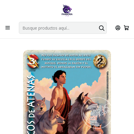
Por compras en cartas singles superiores a 49.990 el envio es
gratis via bluexpress.
Explorar singles
Inicio
Juegos de cartas TCG
Mitos y Leyendas TCG
Singles Primer Bloque MYL
Aliado
LYCOS DE ATENAS - COLMILLOS DEL INFRAMUNDO