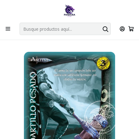
Por compras en cartas singles superiores a 49.990 el envio es
gratis via bluexpress.
Explorar singles
Inicio
Juegos de cartas TCG
Mitos y Leyendas TCG
Singles Primer Bloque MYL
Armas
MARTILLO PESADO TOOLKIT - SINGLES MITOS Y LEYENDAS