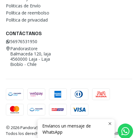
Politicas de Envío
Política de reembolso
Política de privacidad
CONTÁCTANOS
56976531950
Pandorastore
Balmaceda 120, laja
4560000 Laja - Laja
Biobío - Chile
Envíanos un mensaje de
2026 PandoraStore.
WhatsApp
Todos los derechos reservados.
Desarrollado por Jumpseller
.