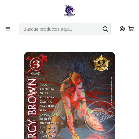
Por compras en cartas singles superiores a 49.990 el envio es
gratis via bluexpress.
Explorar singles
Inicio
Juegos de cartas TCG
Mitos y Leyendas TCG
Singles Primera Era MYL
Aliado
MERCY BROWN - MUNDOS PERDIDOS - TOMBSTONE