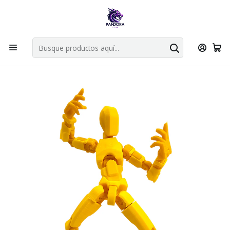
Por compras en cartas singles superiores a 49.990 el envio es
gratis via bluexpress.
Explorar singles
Inicio
FABRICA PANDORA STORE
Titan 13
MISION TITAN 13 ESQUELETO AMARILLO - VARIEDADES