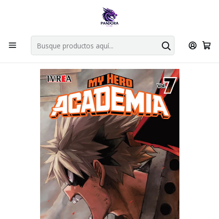
Por compras en cartas singles superiores a 49.990 el envio es
gratis via bluexpress.
Explorar singles
Inicio
Mangas
Tankobon
My Hero Academia 07