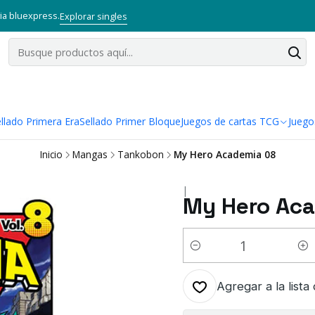
via bluexpress.
Explorar singles
llado Primera Era
Sellado Primer Bloque
Juegos de cartas TCG
Juego
Inicio
Mangas
Tankobon
My Hero Academia 08
|
My Hero Ac
Cantidad
Agregar a la lista