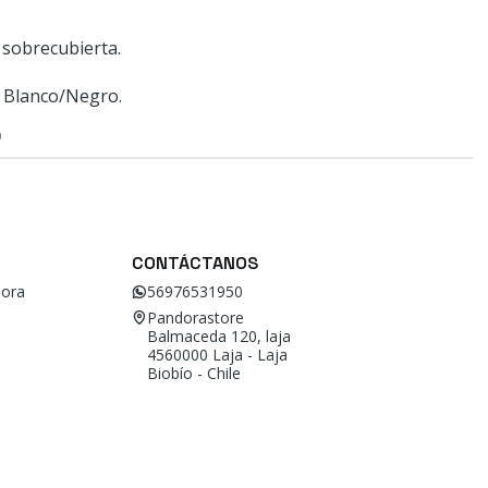
sobrecubierta.
 Blanco/Negro.
O
CONTÁCTANOS
ora
56976531950
Pandorastore
Balmaceda 120, laja
4560000 Laja - Laja
Biobío - Chile