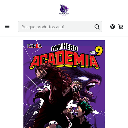
Por compras en cartas singles superiores a 49.990 el envio es
gratis via bluexpress.
Explorar singles
Inicio
Mangas
Tankobon
My Hero Academia 09