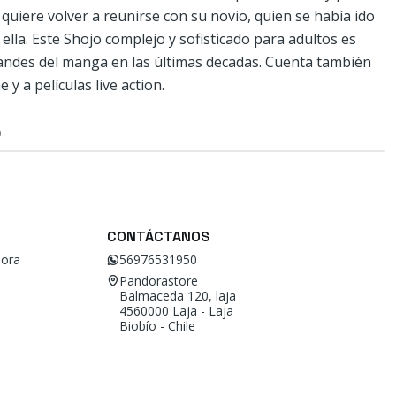
uiere volver a reunirse con su novio, quien se había ido
 ella. Este Shojo complejo y sofisticado para adultos es
andes del manga en las últimas decadas. Cuenta también
y a películas live action.
O
CONTÁCTANOS
ora
56976531950
Pandorastore
Balmaceda 120, laja
4560000 Laja - Laja
Biobío - Chile