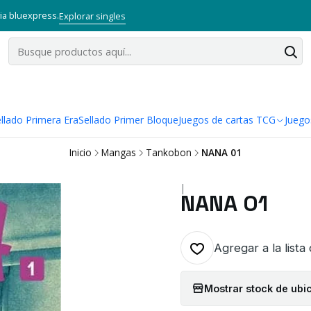
via bluexpress.
Explorar singles
llado Primera Era
Sellado Primer Bloque
Juegos de cartas TCG
Juego
Inicio
Mangas
Tankobon
NANA 01
|
NANA 01
Agregar a la lista
Mostrar stock de ubi