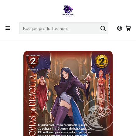
Por compras en cartas singles superiores a 49.990 el envio es
gratis via bluexpress.
Explorar singles
Inicio
Juegos de cartas TCG
Mitos y Leyendas TCG
Singles Primer Bloque MYL
Aliado
NOVIAS DE DRACULA A - SHOGUN PARTE 5