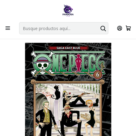
Por compras en cartas singles superiores a 49.990 el envio es
gratis via bluexpress.
Explorar singles
Inicio
Mangas
Tankobon
ONE PIECE 06