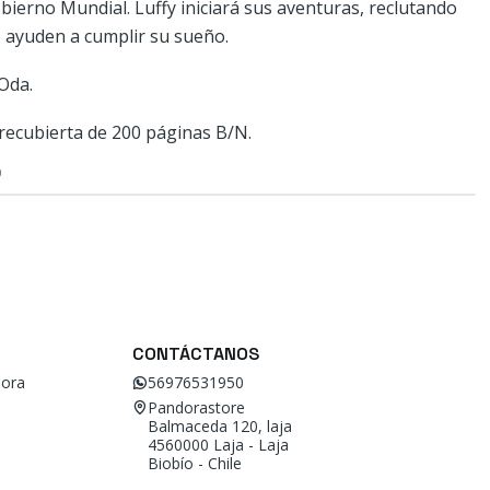
ierno Mundial. Luffy iniciará sus aventuras, reclutando
 ayuden a cumplir su sueño.
 Oda.
recubierta de 200 páginas B/N.
O
CONTÁCTANOS
ora
56976531950
Pandorastore
Balmaceda 120, laja
4560000 Laja - Laja
Biobío - Chile