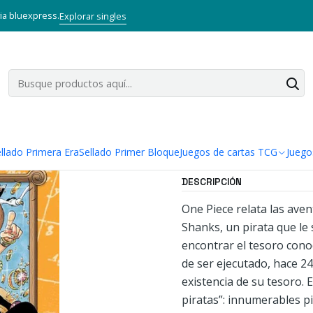
Inicio
Mangas
Tankobon
ONE PIECE 12
via bluexpress.
Explorar singles
|
ONE PIECE 1
Agregar a la lista
Mostrar stock de ubi
llado Primera Era
Sellado Primer Bloque
Juegos de cartas TCG
Juego
DESCRIPCIÓN
One Piece relata las ave
Shanks, un pirata que le s
encontrar el tesoro cono
de ser ejecutado, hace 2
existencia de su tesoro. 
piratas”: innumerables p