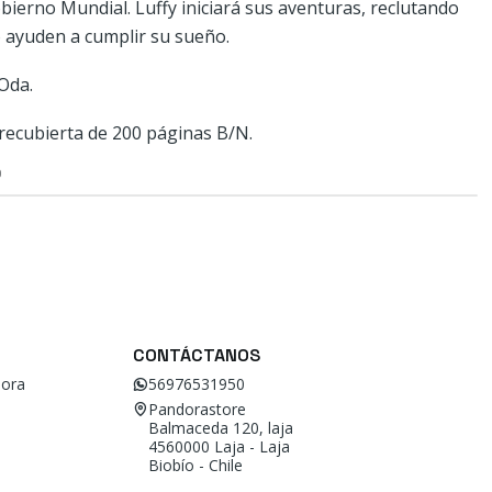
ierno Mundial. Luffy iniciará sus aventuras, reclutando
 ayuden a cumplir su sueño.
 Oda.
recubierta de 200 páginas B/N.
O
CONTÁCTANOS
ora
56976531950
Pandorastore
Balmaceda 120, laja
4560000 Laja - Laja
Biobío - Chile