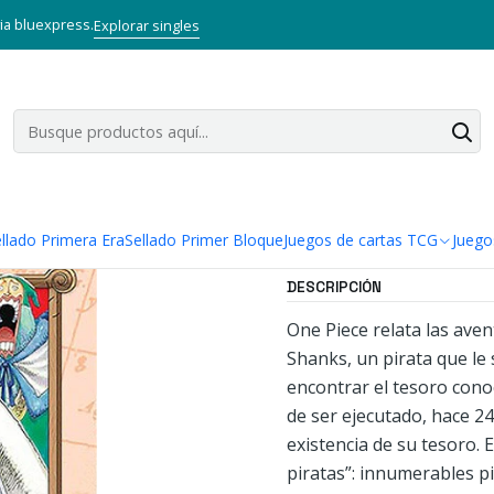
Inicio
Mangas
Tankobon
ONE PIECE 17
via bluexpress.
Explorar singles
|
ONE PIECE 1
Agregar a la lista
Mostrar stock de ubi
llado Primera Era
Sellado Primer Bloque
Juegos de cartas TCG
Juego
DESCRIPCIÓN
One Piece relata las ave
Shanks, un pirata que le s
encontrar el tesoro cono
de ser ejecutado, hace 2
existencia de su tesoro. 
piratas”: innumerables p