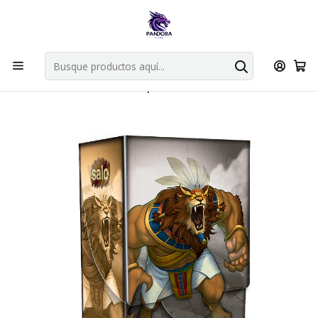
Por compras en cartas singles superiores a 49.990 el envio es
gratis via bluexpress.
Explorar singles
Inicio
Juegos de cartas TCG
Mitos y Leyendas TCG
Sellado Primer Bloque
Colección racial Primer Bloque 2023: Eterno + Anhur full art