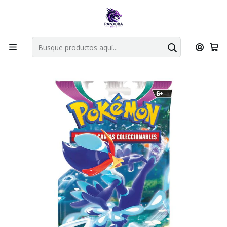
Por compras en cartas singles superiores a 49.990 el envio es
gratis via bluexpress.
Explorar singles
Inicio
Juegos de cartas TCG
Pokémon TCG
Scarlet & Violet - Paldea Evolved BOOSTER (ingles)