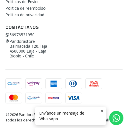
Politicas de Envío
Política de reembolso
Política de privacidad
CONTÁCTANOS
56976531950
Pandorastore
Balmaceda 120, laja
4560000 Laja - Laja
Biobío - Chile
Envíanos un mensaje de
2026 PandoraStore.
WhatsApp
Todos los derechos reservados.
Desarrollado por Jumpseller
.