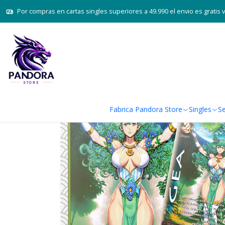
Inicio
Juegos de cartas TCG
Mitos y Leyendas TCG
Por compras en cartas singles superiores a 49.990 el envio es gratis 
Fabrica Pandora Store
Singles
Se