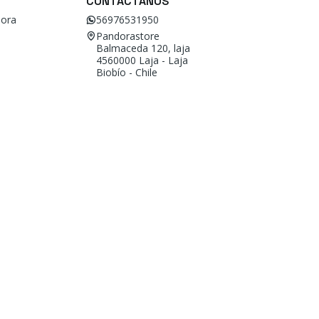
CONTÁCTANOS
ora
56976531950
Pandorastore
Balmaceda 120, laja
4560000 Laja - Laja
Biobío - Chile