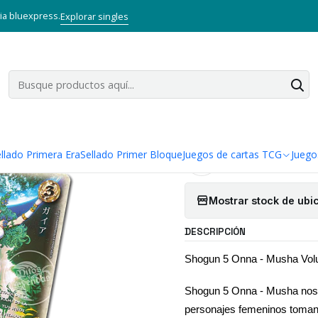
Sellado Primer Bloque
SHOGUN VOL 5
PREVENTA SHOGUN 5 ONNA 
via bluexpress.
Explorar singles
|
PREVENTA S
VOLUMEN 2 -
BOX
llado Primera Era
Sellado Primer Bloque
Juegos de cartas TCG
Juego
Agregar a la lista
Mostrar stock de ubi
DESCRIPCIÓN
Shogun 5 Onna - Musha Vol
Shogun 5 Onna - Musha nos 
personajes femeninos toman e