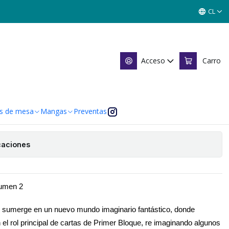
MUSHA VOLUMEN 2 - PRIMER BLOQUE + 1 BUY A BOX
CL
HOGUN 5 ONNA MUSHA
 PRIMER BLOQUE + 1 BUY A
Acceso
Carro
s de mesa
Mangas
Preventas
 de favoritos
caciones
umen 2
sumerge en un nuevo mundo imaginario fantástico, donde
l rol principal de cartas de Primer Bloque, re imaginando algunos