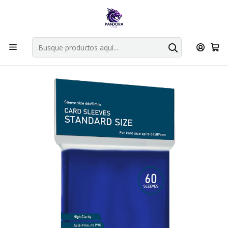
Por compras en cartas singles superiores a 49.990 el envio es
gratis via bluexpress.
Explorar singles
Inicio
Juegos de cartas TCG
Accesorios TCG
Protector Top Deck Azul tamaño Standard