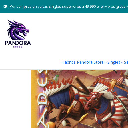
Inicio
Juegos de cartas TCG
M
Por compras en cartas singles superiores a 49.990 el envio es gratis 
Fabrica Pandora Store
Singles
Se