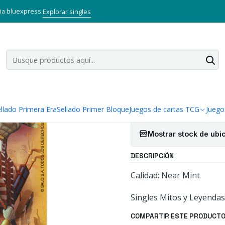
itos y Leyendas TCG
Singles Primer Bloque MYL
Talisman
QADES
via bluexpress.
Explorar singles
|
QADESH - SI
Cantidad
Agregar a la lista
llado Primera Era
Sellado Primer Bloque
Juegos de cartas TCG
Juego
Mostrar stock de ubi
DESCRIPCIÓN
Calidad: Near Mint
Singles Mitos y Leyendas
COMPARTIR ESTE PRODUCT