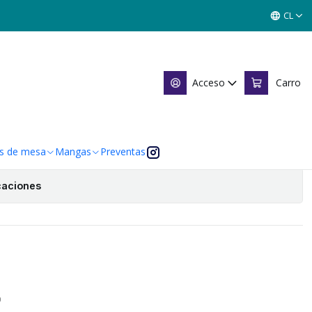
H - SINGLES MITOS Y LEYENDAS
CL
NGLES MITOS Y LEYENDAS
Acceso
Carro
Agregar al Carro
 de favoritos
s de mesa
Mangas
Preventas
caciones
O