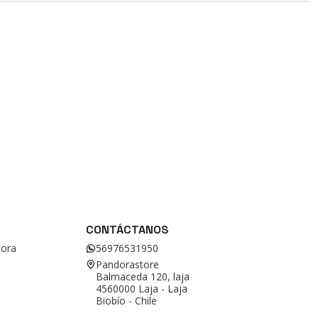
CONTÁCTANOS
ora
56976531950
Pandorastore
Balmaceda 120, laja
4560000 Laja - Laja
Biobío - Chile