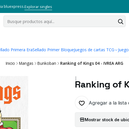
via bluexpress.
Explorar singles
llado Primera Era
Sellado Primer Bloque
Juegos de cartas TCG
Juego
Inicio
Mangas
Bunkoban
Ranking of Kings 04 - IVREA ARG
|
Ranking of 
Agregar a la lista
Mostrar stock de ubi