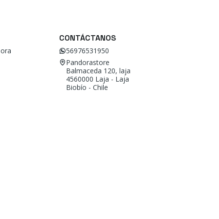
CONTÁCTANOS
ora
56976531950
Pandorastore
Balmaceda 120, laja
4560000 Laja - Laja
Biobío - Chile