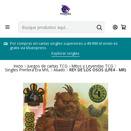
Por compras en cartas singles superiores a 49.990 el envio es
gratis via bluexpress.
Explorar singles
Inicio
Juegos de cartas TCG
Mitos y Leyendas TCG
Singles Primera Era MYL
Aliado
REY DE LOS OSOS (LPE4 - MR)