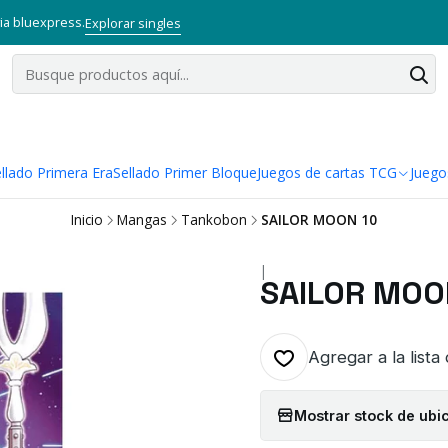
via bluexpress.
Explorar singles
llado Primera Era
Sellado Primer Bloque
Juegos de cartas TCG
Juego
Inicio
Mangas
Tankobon
SAILOR MOON 10
|
SAILOR MOO
Agregar a la lista
Mostrar stock de ubi