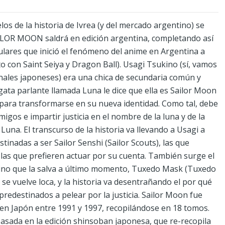
os de la historia de Ivrea (y del mercado argentino) se
SAILOR MOON saldrá en edición argentina, completando así
pulares que inició el fenómeno del anime en Argentina a
o con Saint Seiya y Dragon Ball). Usagi Tsukino (sí, vamos
nales japoneses) era una chica de secundaria común y
gata parlante llamada Luna le dice que ella es Sailor Moon
s para transformarse en su nueva identidad. Como tal, debe
igos e impartir justicia en el nombre de la luna y de la
 Luna. El transcurso de la historia va llevando a Usagi a
stinadas a ser Sailor Senshi (Sailor Scouts), las que
 las que prefieren actuar por su cuenta. También surge el
lino que la salva a último momento, Tuxedo Mask (Tuxedo
se vuelve loca, y la historia va desentrañando el por qué
redestinados a pelear por la justicia. Sailor Moon fue
en Japón entre 1991 y 1997, recopilándose en 18 tomos.
basada en la edición shinsoban japonesa, que re-recopila