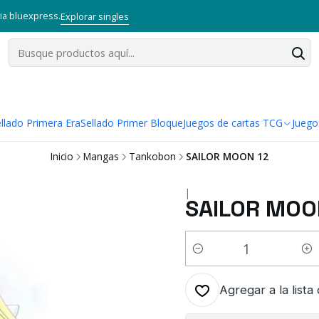
via bluexpress.
Explorar singles
llado Primera Era
Sellado Primer Bloque
Juegos de cartas TCG
Juego
Inicio
Mangas
Tankobon
SAILOR MOON 12
|
SAILOR MOO
Cantidad
Agregar a la lista