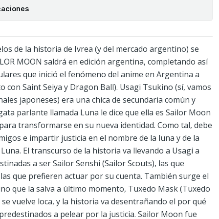
caciones
os de la historia de Ivrea (y del mercado argentino) se
SAILOR MOON saldrá en edición argentina, completando así
pulares que inició el fenómeno del anime en Argentina a
o con Saint Seiya y Dragon Ball). Usagi Tsukino (sí, vamos
nales japoneses) era una chica de secundaria común y
gata parlante llamada Luna le dice que ella es Sailor Moon
s para transformarse en su nueva identidad. Como tal, debe
igos e impartir justicia en el nombre de la luna y de la
 Luna. El transcurso de la historia va llevando a Usagi a
stinadas a ser Sailor Senshi (Sailor Scouts), las que
 las que prefieren actuar por su cuenta. También surge el
lino que la salva a último momento, Tuxedo Mask (Tuxedo
se vuelve loca, y la historia va desentrañando el por qué
redestinados a pelear por la justicia. Sailor Moon fue