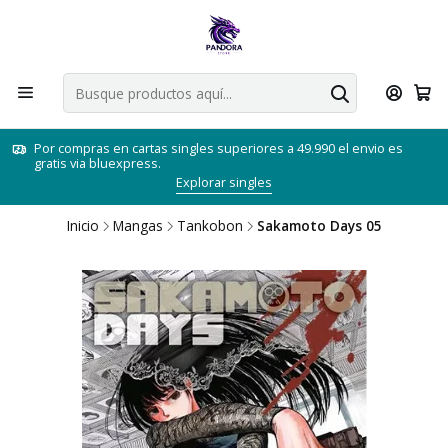
Por compras en cartas singles superiores a 49.990 el envio es
gratis via bluexpress.
Explorar singles
Inicio
Mangas
Tankobon
Sakamoto Days 05