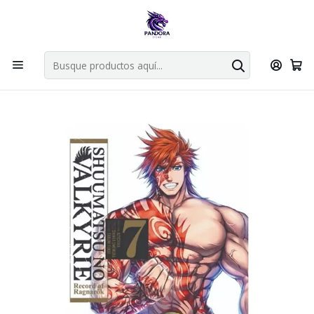
Por compras en cartas singles superiores a 49.990 el envio es
gratis via bluexpress.
Explorar singles
Inicio
MANGAS
Bunkoban
SHUUMATSU NO VALKYRIE: RECORD OF RAGNAROK 07