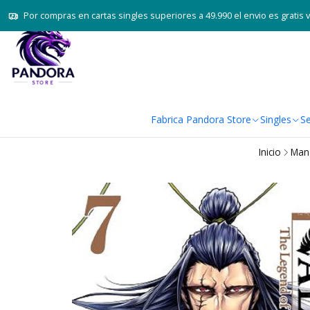
Por compras en cartas singles superiores a 49.990 el envio es gratis 
Fabrica Pandora Store
Singles
Se
Inicio
Man