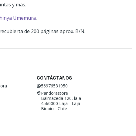
ntas y más.
hinya Umemura
.
ecubierta de 200 páginas aprox. B/N.
O
CONTÁCTANOS
ora
56976531950
Pandorastore
Balmaceda 120, laja
4560000 Laja - Laja
Biobío - Chile