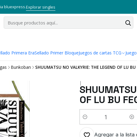
via bluexpress.
Explorar singles
llado Primera Era
Sellado Primer Bloque
Juegos de cartas TCG
Juego
gas
Bunkoban
SHUUMATSU NO VALKYRIE: THE LEGEND OF LU BU 
|
SHUUMATSU 
OF LU BU FE
Cantidad
Agregar a la lista