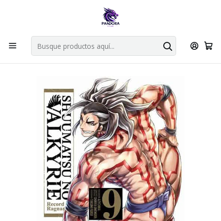
Por compras en cartas singles superiores a 49.990 el envio es
gratis via bluexpress.
Explorar singles
Inicio
Mangas
Bunkoban
SHUUMATSU NO VALKYRIE: RECORD OF RAGNAROK 09