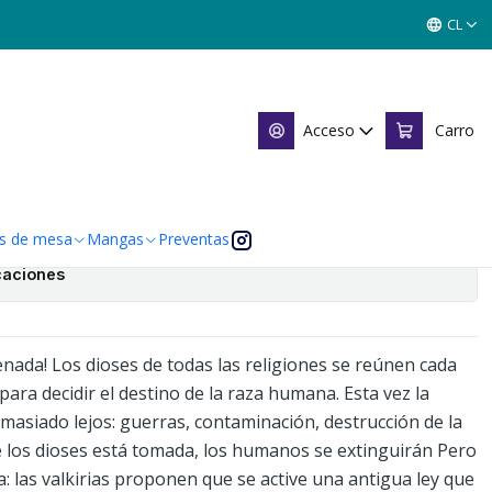
AROK 12
CL
NO VALKYRIE: RECORD OF
2
Acceso
Carro
 de favoritos
s de mesa
Mangas
Preventas
caciones
ada! Los dioses de todas las religiones se reúnen cada
 para decidir el destino de la raza humana. Esta vez la
asiado lejos: guerras, contaminación, destrucción de la
e los dioses está tomada, los humanos se extinguirán Pero
: las valkirias proponen que se active una antigua ley que