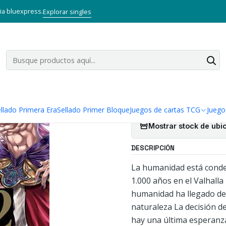
Mangas
Bunkoban
SHUUMATSU NO VALKYRIE: RECORD OF RAGN
via bluexpress.
Explorar singles
|
SHUUMATSU 
RAGNAROK 1
Agregar a la lista
llado Primera Era
Sellado Primer Bloque
Juegos de cartas TCG
Juego
Mostrar stock de ubi
DESCRIPCIÓN
La humanidad está conden
1.000 años en el Valhalla
humanidad ha llegado dem
naturaleza La decisión d
hay una última esperanza