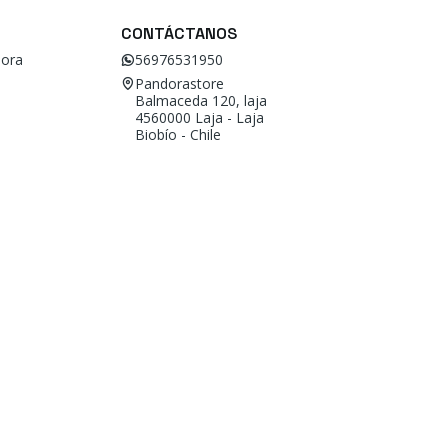
CONTÁCTANOS
ora
56976531950
Pandorastore
Balmaceda 120, laja
4560000 Laja - Laja
Biobío - Chile